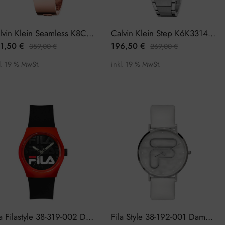
Calvin Klein Seamless K8C2S616 Damenuhr
Calvin Klein Step K6K33143 Damenuhr
1,50
€
196,50
€
359,00
€
269,00
€
l. 19 % MwSt.
inkl. 19 % MwSt.
Fila Filastyle 38-319-002 Damenuhr
Fila Style 38-192-001 Damenuhr