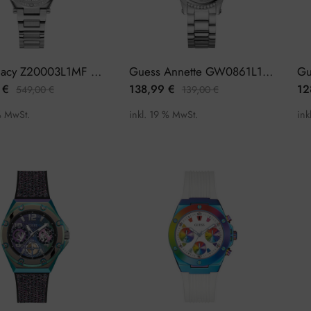
GC Legacy Z20003L1MF Damenuhr
Guess Annette GW0861L1 Damenuhr
0
€
138,99
€
12
549,00
€
139,00
€
% MwSt.
inkl. 19 % MwSt.
ink