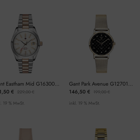
Gant Eastham Mid G163005 Damenuhr
Gant Park Avenue G127017 Damenuhr
1,50
€
146,50
€
229,00
€
199,00
€
l. 19 % MwSt.
inkl. 19 % MwSt.