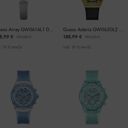
Guess Array GW0614L1 Damenuhr
Guess Asteria GW0620L2 Damenuhr
8,99
€
188,99
€
129,00
€
189,00
€
l. 19 % MwSt.
inkl. 19 % MwSt.