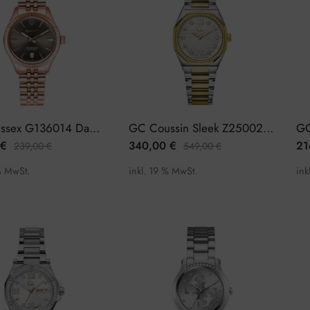
Gant Sussex G136014 Damenuhr
GC Coussin Sleek Z25002L1MF Damenuhr
€
340,00
€
21
239,00
€
549,00
€
% MwSt.
inkl. 19 % MwSt.
ink