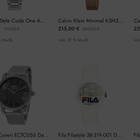
Adidas Style Code One AOSY22025 Damenuhr
Calvin Klein Minimal K3M23626 Damenuhr
€
215,00
€
22
119,00
€
269,00
€
% MwSt.
inkl. 19 % MwSt.
ink
Enrico Coveri ECTC056 Damenuhr
Fila Filastyle 38-319-001 Damenuhr