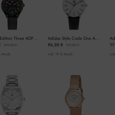
Adidas Edition Three AOFH22573 Damenuhr
Adidas Style Code One AOSY22021 Damenuhr
€
96,50
€
11
139,00
€
129,00
€
% MwSt.
inkl. 19 % MwSt.
ink