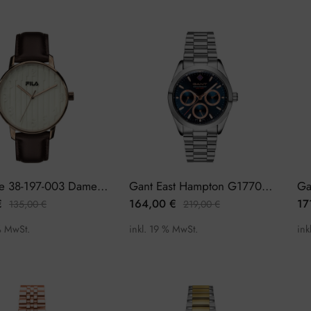
Fila Style 38-197-003 Damenuhr
Gant East Hampton G177003 Damenuhr
€
164,00
€
17
135,00
€
219,00
€
% MwSt.
inkl. 19 % MwSt.
ink