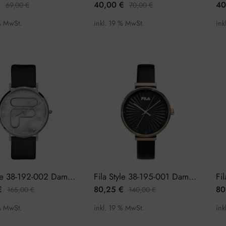
€
40,00
€
40
69,00
€
70,00
€
% MwSt.
inkl. 19 % MwSt.
ink
Fila Style 38-192-002 Damenuhr
Fila Style 38-195-001 Damenuhr
€
80,25
€
80
165,00
€
140,00
€
% MwSt.
inkl. 19 % MwSt.
ink