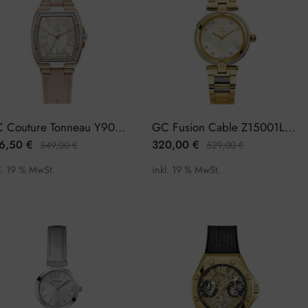
GC Couture Tonneau Y90003L1MF Damenuhr
GC Fusion Cable Z15001L1MF Damenuhr
6,50
€
320,00
€
349,00
€
529,00
€
l. 19 % MwSt.
inkl. 19 % MwSt.