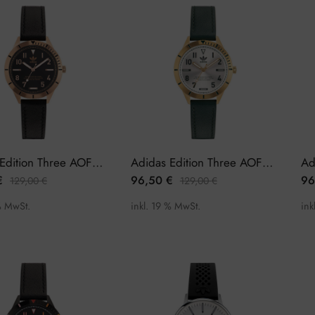
Adidas Edition Three AOFH22507 Damenuhr
Adidas Edition Three AOFH22508 Damenuhr
€
96,50
€
96
129,00
€
129,00
€
% MwSt.
inkl. 19 % MwSt.
ink