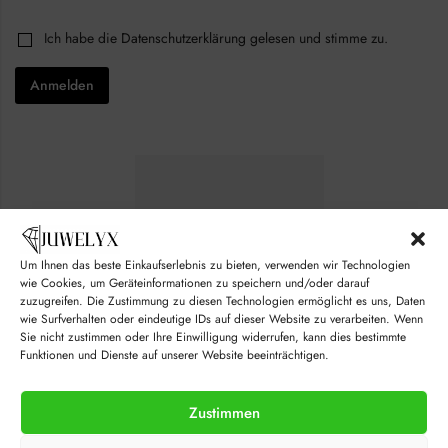
a
c
i
k
C
Ich habe die
Datenschutzerklärung
gelesen und stimme zu.
l
b
h
*
o
e
x
Anmelden
c
e
k
s
b
E
o
m
x
a
e
i
s
l
*
*
Um Ihnen das beste Einkaufserlebnis zu bieten, verwenden wir Technologien
wie Cookies, um Geräteinformationen zu speichern und/oder darauf
zuzugreifen. Die Zustimmung zu diesen Technologien ermöglicht es uns, Daten
wie Surfverhalten oder eindeutige IDs auf dieser Website zu verarbeiten. Wenn
Sie nicht zustimmen oder Ihre Einwilligung widerrufen, kann dies bestimmte
Funktionen und Dienste auf unserer Website beeinträchtigen.
Zustimmen
© juwelyx.com