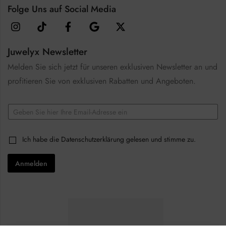
Folge Uns auf Social Media
Juwelyx Newsletter
Melden Sie sich jetzt für unseren exklusiven Newsletter an und
profitieren Sie von exklusiven Rabatten und Angeboten.
E
m
a
E
i
C
Ich habe die
Datenschutzerklärung
gelesen und stimme zu.
m
l
h
a
*
e
i
Anmelden
c
l
k
C
b
h
o
e
x
c
e
k
s
b
*
o