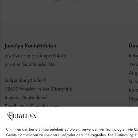
Juwelyx Kontaktdaten
Uns
juwelyx.com goldexpert24.de
Reto
Juwelier Goldhandel Stel
Vers
All
Galgenbergstraße 9
Date
92637 Weiden in der Oberpfalz
Kont
Bayern, Deutschland
Über
Email:
hello@juwelyx.com
Imp
Info
Nutzen Sie gerne das
Kontaktformular
Batt
Um Ihnen das beste Einkaufserlebnis zu bieten, verwenden wir Technologien wie C
Goo
Geräteinformationen zu speichern und/oder darauf zuzugreifen. Die Zustimmung z