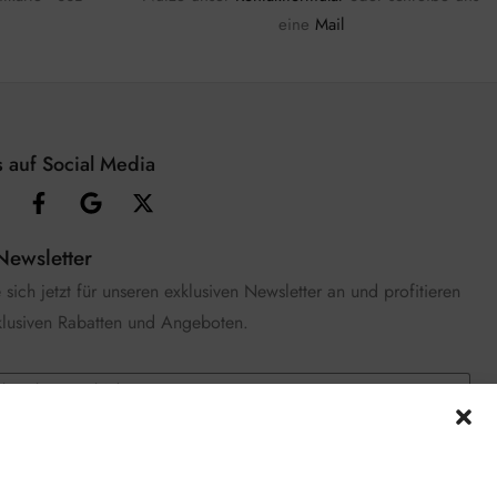
eine
Mail
 auf Social Media
Newsletter
sich jetzt für unseren exklusiven Newsletter an und profitieren
klusiven Rabatten und Angeboten.
e die
Datenschutzerklärung
gelesen und stimme zu.