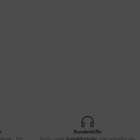
n
Kundenhilfe
tkarte - SSL
Nutze unser
Kontaktformular
oder schreibe uns