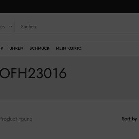
OP
UHREN
SCHMUCK
MEIN KONTO
|AOFH23016
 Product Found
Sort by