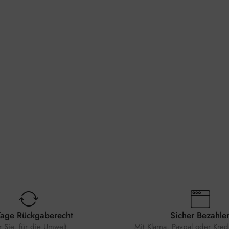
Tage Rückgaberecht
Sicher Bezahle
r Sie, für die Umwelt
Mit Klarna, Paypal oder Kredi