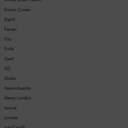
Enrico Coveri
Esprit
Ferrari
Fila
Furla
Gant
GC
Guess
Heinrichssohn
Henry London
Iwood
Jowissa
Just Cavalli