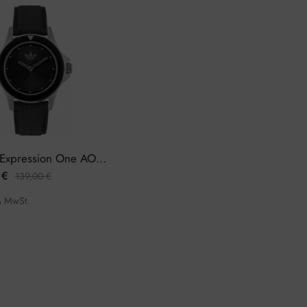
Adidas Expression One AOFH23016 Herrenuhr
0
€
139,00
€
% MwSt.