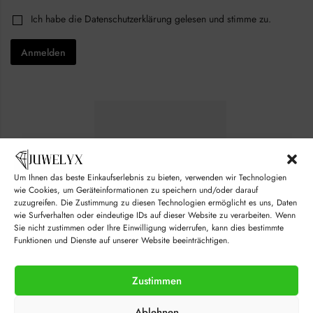
a
i
i
C
Ich habe die
Datenschutzerklärung
gelesen und stimme zu.
l
l
h
*
*
e
Anmelden
c
k
b
o
x
e
s
*
Um Ihnen das beste Einkaufserlebnis zu bieten, verwenden wir Technologien
wie Cookies, um Geräteinformationen zu speichern und/oder darauf
zuzugreifen. Die Zustimmung zu diesen Technologien ermöglicht es uns, Daten
wie Surfverhalten oder eindeutige IDs auf dieser Website zu verarbeiten. Wenn
Sie nicht zustimmen oder Ihre Einwilligung widerrufen, kann dies bestimmte
Funktionen und Dienste auf unserer Website beeinträchtigen.
Zustimmen
© juwelyx.com
Ablehnen