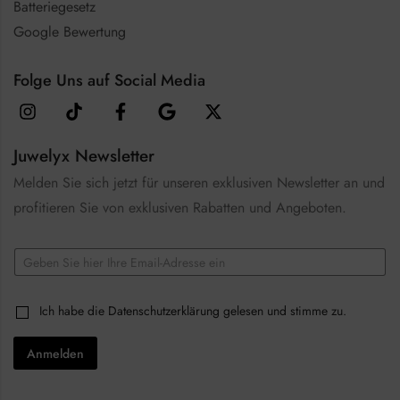
Batteriegesetz
Google Bewertung
Folge Uns auf Social Media
Juwelyx Newsletter
Melden Sie sich jetzt für unseren exklusiven Newsletter an und
profitieren Sie von exklusiven Rabatten und Angeboten.
C
E
h
m
e
a
c
i
k
C
Ich habe die
Datenschutzerklärung
gelesen und stimme zu.
l
b
h
*
o
e
x
Anmelden
c
e
k
s
b
*