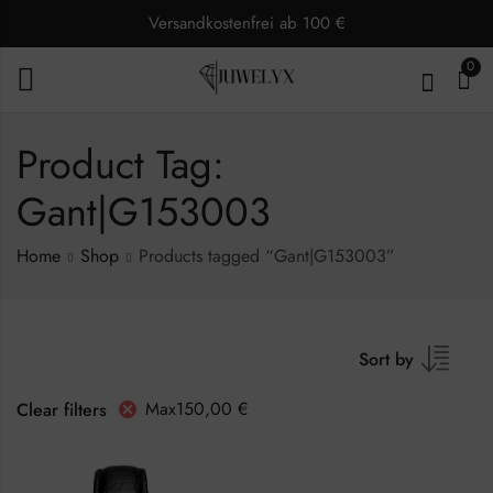
Versandkostenfrei ab 100 €
0
Product Tag:
Gant|G153003
Home
Shop
Products tagged “Gant|G153003”
Sort by
Max
150,00
€
Clear filters