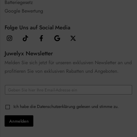
Batteriegesetz
Google Bewertung
Folge Uns auf Social Media
Juwelyx Newsletter
Melden Sie sich jetzt für unseren exklusiven Newsletter an und
profitieren Sie von exklusiven Rabatten und Angeboten.
*
E
E
m
m
a
a
i
i
C
Ich habe die
Datenschutzerklärung
gelesen und stimme zu.
l
l
h
*
*
e
Anmelden
c
k
b