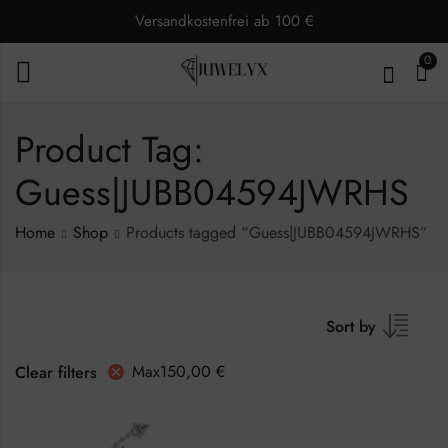
Versandkostenfrei ab 100 €
0
Product Tag:
Guess|JUBB04594JWRHS
Home
Shop
Products tagged “Guess|JUBB04594JWRHS”
Sort by
Max
150,00
€
Clear filters