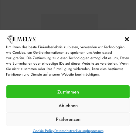
b
o
o
x
x
e
e
s
s
C
*
h
e
c
k
Um Ihnen das beste Einkaufserlebnis zu bieten, verwenden wir Technologien
b
wie Cookies, um Geräteinformationen zu speichern und/oder darauf
o
zuzugreifen. Die Zustimmung zu diesen Technologien ermöglicht es uns, Daten
x
wie Surfverhalten oder eindeutige IDs auf dieser Website zu verarbeiten. Wenn
e
Sie nicht zustimmen oder Ihre Einwilligung widerrufen, kann dies bestimmte
s
Funktionen und Dienste auf unserer Website beeinträchtigen.
*
Zustimmen
© juwelyx.com
Ablehnen
by
„Moisha“
und
„David“
Präferenzen
Cookie Policy
Datenschutzerklärung
Impressum