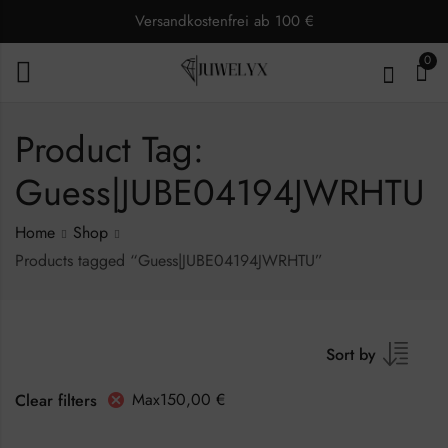
Versandkostenfrei ab 100 €
0
Product Tag:
Guess|JUBE04194JWRHTU
Home
Shop
Products tagged “Guess|JUBE04194JWRHTU”
Sort by
Max
150,00
€
Clear filters