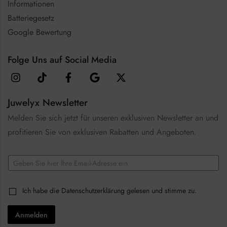
Informationen
Batteriegesetz
Google Bewertung
Folge Uns auf Social Media
Juwelyx Newsletter
Melden Sie sich jetzt für unseren exklusiven Newsletter an und
profitieren Sie von exklusiven Rabatten und Angeboten.
E
m
a
C
i
C
Ich habe die
Datenschutzerklärung
gelesen und stimme zu.
h
l
h
e
*
e
c
Anmelden
c
k
k
b