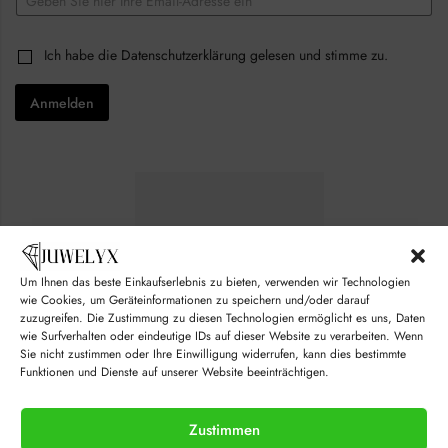
m
a
E
i
C
Ich habe die
Datenschutzerklärung
gelesen und stimme zu.
m
l
h
a
*
e
i
Anmelden
c
l
k
C
b
h
o
e
x
c
e
k
s
b
*
o
x
e
s
Um Ihnen das beste Einkaufserlebnis zu bieten, verwenden wir Technologien
*
wie Cookies, um Geräteinformationen zu speichern und/oder darauf
zuzugreifen. Die Zustimmung zu diesen Technologien ermöglicht es uns, Daten
wie Surfverhalten oder eindeutige IDs auf dieser Website zu verarbeiten. Wenn
Sie nicht zustimmen oder Ihre Einwilligung widerrufen, kann dies bestimmte
Funktionen und Dienste auf unserer Website beeinträchtigen.
Zustimmen