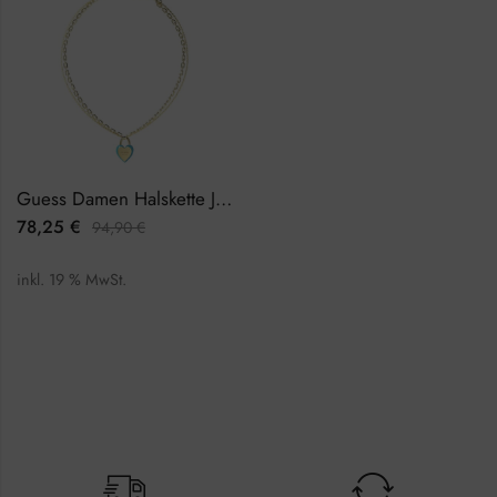
Guess Damen Halskette JUBN04204JWYGTQTU
78,25
€
94,90
€
inkl. 19 % MwSt.