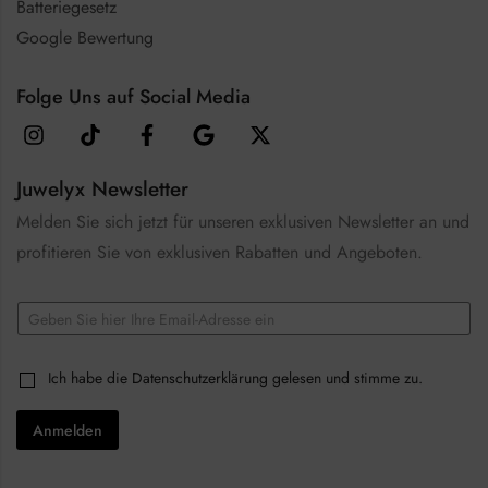
Batteriegesetz
Google Bewertung
Folge Uns auf Social Media
Juwelyx Newsletter
Melden Sie sich jetzt für unseren exklusiven Newsletter an und
profitieren Sie von exklusiven Rabatten und Angeboten.
C
E
h
m
e
a
c
i
k
C
Ich habe die
Datenschutzerklärung
gelesen und stimme zu.
l
b
h
*
o
e
x
Anmelden
c
e
k
s
b
C
o