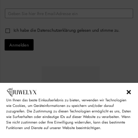
E
m
a
C
i
C
Ich habe die
Datenschutzerklärung
gelesen und stimme zu.
h
l
h
e
*
e
c
Anmelden
c
k
k
b
b
o
o
x
x
e
e
s
s
C
*
h
e
c
k
Um Ihnen das beste Einkaufserlebnis zu bieten, verwenden wir Technologien
b
wie Cookies, um Geräteinformationen zu speichern und/oder darauf
o
zuzugreifen. Die Zustimmung zu diesen Technologien ermöglicht es uns, Daten
x
wie Surfverhalten oder eindeutige IDs auf dieser Website zu verarbeiten. Wenn
e
Sie nicht zustimmen oder Ihre Einwilligung widerrufen, kann dies bestimmte
s
Funktionen und Dienste auf unserer Website beeinträchtigen.
*