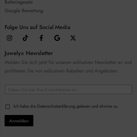
Batteriegesetz
Google Bewertung
Folge Uns auf Social Media
Juwelyx Newsletter
Melden Sie sich jetzt für unseren exklusiven Newsletter an und
profitieren Sie von exklusiven Rabatten und Angeboten.
E
m
a
*
i
C
Ich habe die
Datenschutzerklärung
gelesen und stimme zu.
C
l
h
h
*
e
e
Anmelden
c
c
k
k
b
b
o