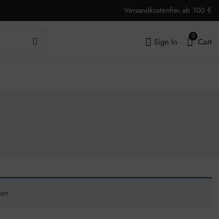
Versandkostenfrei ab 100 €
0
Sign In
Cart
hen.