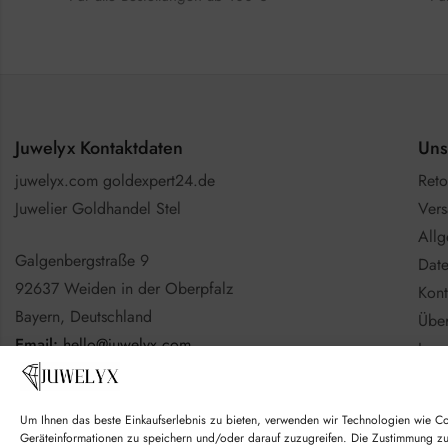
Juwelyx Kontaktdaten
Uns
juwelyx.com goldexpert24.de
Reto
Juwelier Goldhandel Stel
Vers
All
Galgenbergstraße 9
Date
92637 Weiden in der Oberpfalz
Kont
Bayern, Deutschland
Über
Email:
hello@juwelyx.com
Imp
Info
Nutzen Sie gerne das
Kontaktformular
Batt
Um Ihnen das beste Einkaufserlebnis zu bieten, verwenden wir Technologien wie C
Goo
Geräteinformationen zu speichern und/oder darauf zuzugreifen. Die Zustimmung z