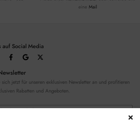
eine
Mail
 auf Social Media
Newsletter
sich jetzt für unseren exklusiven Newsletter an und profitieren
klusiven Rabatten und Angeboten.
e die
Datenschutzerklärung
gelesen und stimme zu.