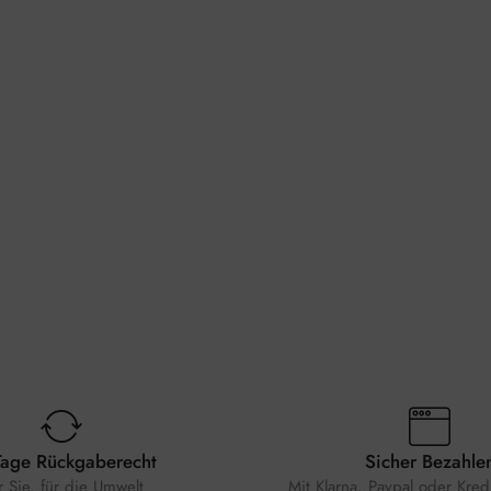
Tage Rückgaberecht
Sicher Bezahle
r Sie, für die Umwelt
Mit Klarna, Paypal oder Kredi