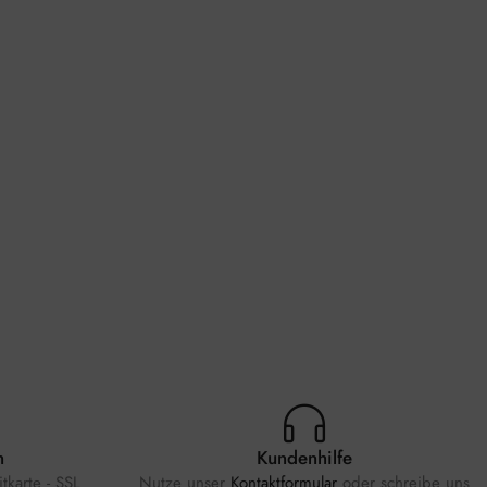
n
Kundenhilfe
tkarte - SSL
Nutze unser
Kontaktformular
oder schreibe uns