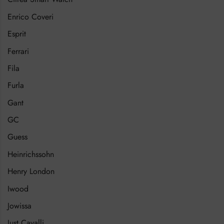
Enrico Coveri
Esprit
Ferrari
Fila
Furla
Gant
GC
Guess
Heinrichssohn
Henry London
Iwood
Jowissa
Just Cavalli