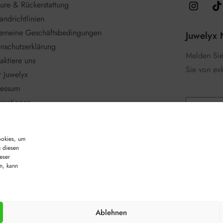
ure & Rückerstattung
andrichtlinien
gemeine Geschäftsbedingungen
Juwelyx 
nschutzerklärung
Melden Sie 
aktiere uns
Sie von ex
 Juwelyx
ressum
E
rmationen
m
eriegesetz
a
C
i
gle Bewertung
C
Ich hab
h
l
ookies, um
h
e
*
e
u diesen
c
Anmelde
c
eser
k
k
n, kann
b
b
o
o
x
x
e
e
s
s
E
Ablehnen
*
m