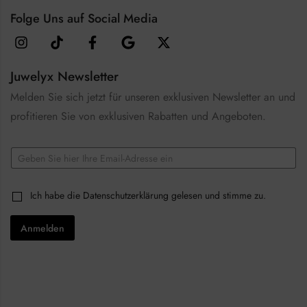
Folge Uns auf Social Media
Juwelyx Newsletter
Melden Sie sich jetzt für unseren exklusiven Newsletter an und
profitieren Sie von exklusiven Rabatten und Angeboten.
E
m
a
*
i
C
Ich habe die
Datenschutzerklärung
gelesen und stimme zu.
E
l
h
m
*
e
a
Anmelden
c
i
k
l
b
C
o
h
x
e
e
c
s
k