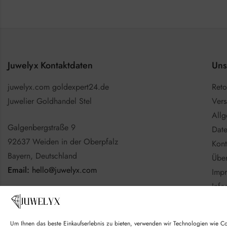
Juwelyx Kontaktdaten
Uns
juwelyx.com goldexpert24.de
Reto
Juwelier Goldhandel Stel
Vers
All
Galgenbergstraße 9
Date
92637 Weiden in der Oberpfalz
Kont
Bayern, Deutschland
Über
Email:
hello@juwelyx.com
Imp
Info
Nutzen Sie gerne das
Kontaktformular
Batt
Goo
Um Ihnen das beste Einkaufserlebnis zu bieten, verwenden wir Technologien wie C