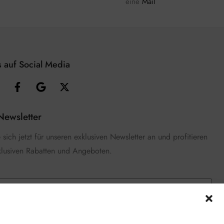
eine
Mail
 auf Social Media
Newsletter
sich jetzt für unseren exklusiven Newsletter an und profitieren
klusiven Rabatten und Angeboten.
e die
Datenschutzerklärung
gelesen und stimme zu.