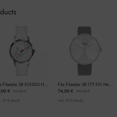
oducts
Fila Filastyle 38-313-003 Herrenuhr
Fila Filastyle 38-177-101 Herrenuhr
0
€
74,50
€
110,00
€
130,00
€
9 % MwSt.
inkl. 19 % MwSt.
i