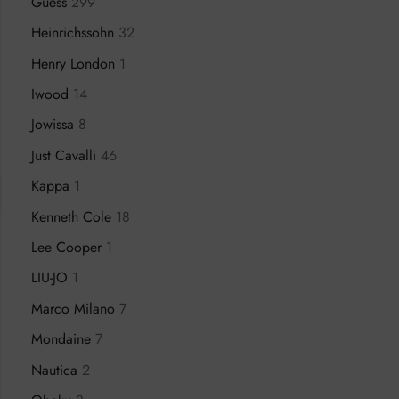
Guess
299
Heinrichssohn
32
Henry London
1
Iwood
14
Jowissa
8
Just Cavalli
46
Kappa
1
Kenneth Cole
18
Lee Cooper
1
LIU-JO
1
Marco Milano
7
Mondaine
7
Nautica
2