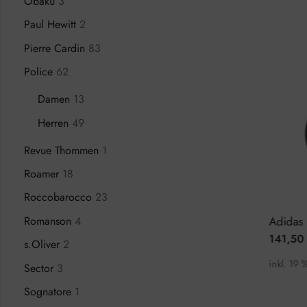
Obaku
3
Paul Hewitt
2
Pierre Cardin
83
Police
62
Damen
13
Herren
49
Revue Thommen
1
Roamer
18
Roccobarocco
23
Romanson
4
Calvin Klein Even K7B214CP Herrenuhr
Fila 38-830-102 Herrenuhr Chronograph
99,50
€
141,50
€
00
€
229,00
€
s.Oliver
2
inkl. 19 % MwSt.
inkl. 19 % M
Sector
3
Sognatore
1