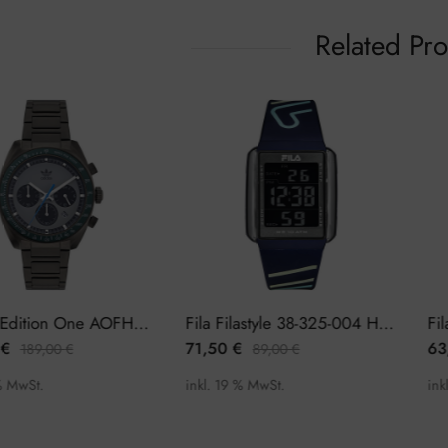
Related Pr
Adidas Edition One AOFH22007 Herrenuhr Chronograph
Fila Filastyle 38-325-004 Herrenuhr Chronograph
71,50
€
63,0
189,00
€
89,00
€
wSt.
inkl. 19 % MwSt.
inkl. 1