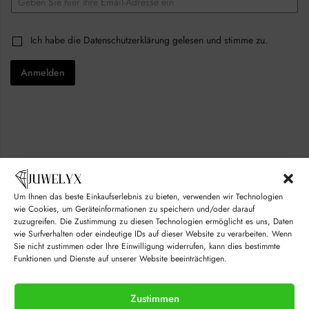
m
a
C
i
C
Ich habe die
Datenschutzerklärung
gelesen und stimme zu.
h
l
h
e
*
e
c
Anmelden
c
k
k
b
b
o
o
x
x
e
e
s
s
*
*
E
m
a
i
Um Ihnen das beste Einkaufserlebnis zu bieten, verwenden wir Technologien
l
© juwelyx.com
wie Cookies, um Geräteinformationen zu speichern und/oder darauf
zuzugreifen. Die Zustimmung zu diesen Technologien ermöglicht es uns, Daten
by
„Moisha“
und
„David“
wie Surfverhalten oder eindeutige IDs auf dieser Website zu verarbeiten. Wenn
Sie nicht zustimmen oder Ihre Einwilligung widerrufen, kann dies bestimmte
Funktionen und Dienste auf unserer Website beeinträchtigen.
Zustimmen