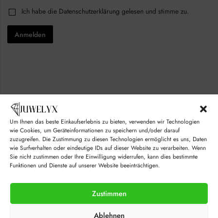
E
i
C
Ich habe die
Datenschutzerklärung
gelesen und stimme zu.
m
l
h
a
*
e
i
Anmelden
c
l
k
E
b
m
o
a
x
i
e
l
s
*
*
Um Ihnen das beste Einkaufserlebnis zu bieten, verwenden wir Technologien
wie Cookies, um Geräteinformationen zu speichern und/oder darauf
zuzugreifen. Die Zustimmung zu diesen Technologien ermöglicht es uns, Daten
wie Surfverhalten oder eindeutige IDs auf dieser Website zu verarbeiten. Wenn
Sie nicht zustimmen oder Ihre Einwilligung widerrufen, kann dies bestimmte
Funktionen und Dienste auf unserer Website beeinträchtigen.
Zustimmen
© juwelyx.com
Ablehnen