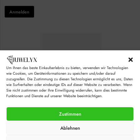
h
e
*
e
c
Anmelden
c
k
k
b
b
o
o
x
x
e
e
s
s
E
*
m
a
i
l
Um Ihnen das beste Einkaufserlebnis zu bieten, verwenden wir Technologien
C
wie Cookies, um Geräteinformationen zu speichern und/oder darauf
h
zuzugreifen. Die Zustimmung zu diesen Technologien ermöglicht es uns, Daten
e
wie Surfverhalten oder eindeutige IDs auf dieser Website zu verarbeiten. Wenn
c
Sie nicht zustimmen oder Ihre Einwilligung widerrufen, kann dies bestimmte
k
Funktionen und Dienste auf unserer Website beeinträchtigen.
b
o
x
Zustimmen
e
s
© juwelyx.com
Ablehnen
by
„Moisha“
und
„David“