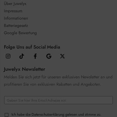
Über Juwelyx
Impressum
Informationen
Batteriegesetz
Google Bewertung
Folge Uns auf Social Media
Juwelyx Newsletter
Melden Sie sich jetzt für unseren exklusiven Newsletter an und
profitieren Sie von exklusiven Rabatten und Angeboten.
E
m
a
C
i
C
Ich habe die
Datenschutzerklärung
gelesen und stimme zu.
h
l