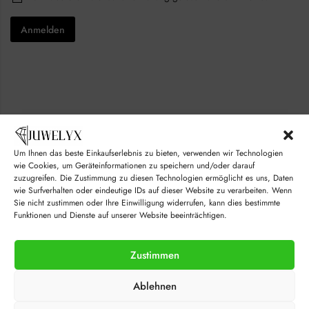
l
h
a
*
e
i
Anmelden
c
l
k
E
b
m
o
a
x
i
e
l
s
C
*
h
e
c
k
Um Ihnen das beste Einkaufserlebnis zu bieten, verwenden wir Technologien
b
© juwelyx.com
wie Cookies, um Geräteinformationen zu speichern und/oder darauf
o
zuzugreifen. Die Zustimmung zu diesen Technologien ermöglicht es uns, Daten
x
by
„Moisha“
und
„David“
wie Surfverhalten oder eindeutige IDs auf dieser Website zu verarbeiten. Wenn
e
Sie nicht zustimmen oder Ihre Einwilligung widerrufen, kann dies bestimmte
s
Funktionen und Dienste auf unserer Website beeinträchtigen.
Zustimmen
Ablehnen