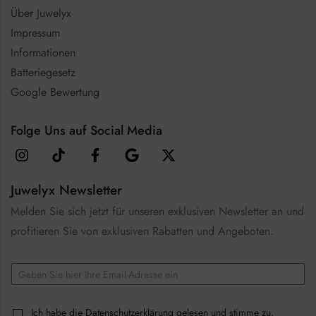
Über Juwelyx
Impressum
Informationen
Batteriegesetz
Google Bewertung
Folge Uns auf Social Media
Juwelyx Newsletter
Melden Sie sich jetzt für unseren exklusiven Newsletter an und
profitieren Sie von exklusiven Rabatten und Angeboten.
E
m
a
E
i
C
Ich habe die
Datenschutzerklärung
gelesen und stimme zu.
m