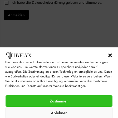
C
Ich habe die
Datenschutzerklärung
gelesen und stimme zu.
E
l
h
m
*
e
a
Anmelden
c
i
k
l
b
*
o
x
e
s
*
Um Ihnen das beste Einkaufserlebnis zu bieten, verwenden wir Technologien
wie Cookies, um Geräteinformationen zu speichern und/oder darauf
zuzugreifen. Die Zustimmung zu diesen Technologien ermöglicht es uns, Daten
wie Surfverhalten oder eindeutige IDs auf dieser Website zu verarbeiten. Wenn
Sie nicht zustimmen oder Ihre Einwilligung widerrufen, kann dies bestimmte
Funktionen und Dienste auf unserer Website beeinträchtigen.
Zustimmen
© juwelyx.com
Ablehnen
by
„Moisha“
und
„David“