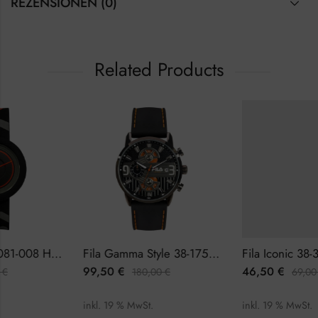
REZENSIONEN (0)
Related Products
6081-008 Herrenuhr
Fila Gamma Style 38-175-003 Herrenuhr Chronograph
Fila Iconic 38-321-303
99,50
€
46,50
€
180,00
€
69,00
€
inkl. 19 % MwSt.
inkl. 19 % MwSt.