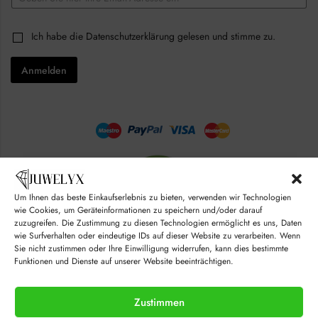
m
a
E
i
C
Ich habe die
Datenschutzerklärung
gelesen und stimme zu.
m
l
h
a
*
e
i
Anmelden
c
l
k
E
b
m
o
a
x
i
e
l
s
C
*
h
e
c
k
Um Ihnen das beste Einkaufserlebnis zu bieten, verwenden wir Technologien
b
wie Cookies, um Geräteinformationen zu speichern und/oder darauf
o
zuzugreifen. Die Zustimmung zu diesen Technologien ermöglicht es uns, Daten
x
wie Surfverhalten oder eindeutige IDs auf dieser Website zu verarbeiten. Wenn
e
Sie nicht zustimmen oder Ihre Einwilligung widerrufen, kann dies bestimmte
s
Funktionen und Dienste auf unserer Website beeinträchtigen.
© juwelyx.com
by
„Moisha“
und
„David“
Zustimmen