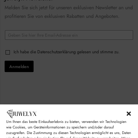
Melden Sie sich jetzt für unseren exklusiven Newsletter an und
profitieren Sie von exklusiven Rabatten und Angeboten.
E
m
a
C
i
C
Ich habe die
Datenschutzerklärung
gelesen und stimme zu.
h
l
h
e
*
e
c
Anmelden
c
k
k
b
b
o
o
x
x
e
e
s
s
C
*
h
e
c
k
Um Ihnen das beste Einkaufserlebnis zu bieten, verwenden wir Technologien
b
© juwelyx.com
wie Cookies, um Geräteinformationen zu speichern und/oder darauf
o
zuzugreifen. Die Zustimmung zu diesen Technologien ermöglicht es uns, Daten
x
by
„Moisha“
und
„David“