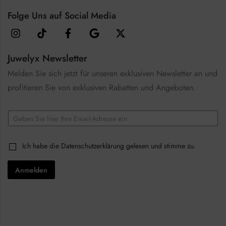
Folge Uns auf Social Media
Juwelyx Newsletter
Melden Sie sich jetzt für unseren exklusiven Newsletter an und
profitieren Sie von exklusiven Rabatten und Angeboten.
C
E
h
m
e
a
c
i
k
C
Ich habe die
Datenschutzerklärung
gelesen und stimme zu.
l
b
h
*
o
e
x
Anmelden
c
e
k
s
b
C
o
h
x
e
e
c
s