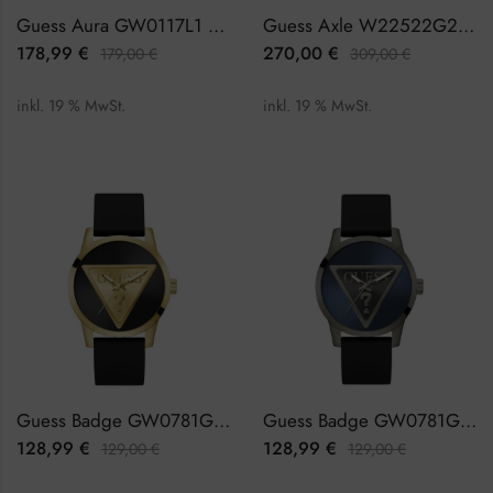
Guess Aura GW0117L1 Damenuhr
Guess Axle W22522G2 Herrenuhr Chronograph
178,99
€
270,00
€
179,00
€
309,00
€
inkl. 19 % MwSt.
inkl. 19 % MwSt.
Guess Badge GW0781G4 Herrenuhr
Guess Badge GW0781G5 Herrenuhr
128,99
€
128,99
€
129,00
€
129,00
€