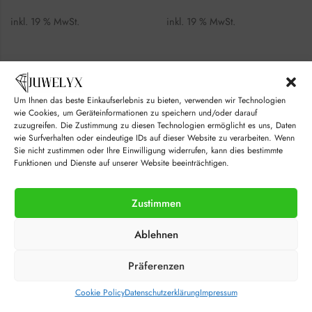
inkl. 19 % MwSt.
inkl. 19 % MwSt.
Um Ihnen das beste Einkaufserlebnis zu bieten, verwenden wir Technologien
wie Cookies, um Geräteinformationen zu speichern und/oder darauf
zuzugreifen. Die Zustimmung zu diesen Technologien ermöglicht es uns, Daten
wie Surfverhalten oder eindeutige IDs auf dieser Website zu verarbeiten. Wenn
Sie nicht zustimmen oder Ihre Einwilligung widerrufen, kann dies bestimmte
Funktionen und Dienste auf unserer Website beeinträchtigen.
Zustimmen
Guess Damen Armband JUBB02289JWRHBKL
Guess Damen Armband JUBB03034JWYGLCL
Ablehnen
45,25
€
74,00
€
54,90
€
89,90
€
Präferenzen
inkl. 19 % MwSt.
inkl. 19 % MwSt.
Cookie Policy
Datenschutzerklärung
Impressum