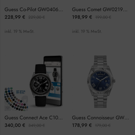
Guess Co-Pilot GW0406L1 Damenuhr
Guess Comet GW0219G2 Herrenuhr
228,99
€
198,99
€
229,00
€
199,00
€
inkl. 19 % MwSt.
inkl. 19 % MwSt.
Guess Connect Ace C1001G1 Herrenuhr Smartwatch
Guess Connoisseur GW0265G7 Herrenuhr
340,00
€
178,99
€
349,00
€
179,00
€