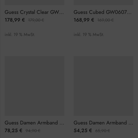
Guess Crystal Clear GW0535L4 Damenuhr
Guess Cubed GW0607L3 Damenuhr
178,99
€
168,99
€
179,00
€
169,00
€
inkl. 19 % MwSt.
inkl. 19 % MwSt.
Guess Damen Armband JUBB01234JWRHEML
Guess Damen Armband JUBB01327JWRHL
78,25
€
54,25
€
94,90
€
65,90
€