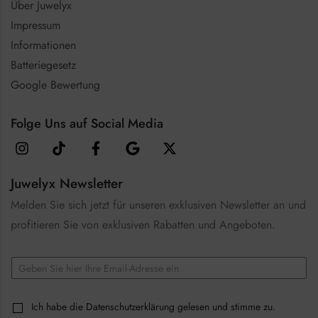
Über Juwelyx
Impressum
Informationen
Batteriegesetz
Google Bewertung
Folge Uns auf Social Media
Juwelyx Newsletter
Melden Sie sich jetzt für unseren exklusiven Newsletter an und
profitieren Sie von exklusiven Rabatten und Angeboten.
*
E
E
m
m
a
a
i
i
C
Ich habe die
Datenschutzerklärung
gelesen und stimme zu.
l
l
h