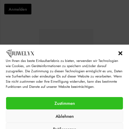
*
*
e
Anmelden
c
k
b
o
x
e
s
*
Um Ihnen das beste Einkaufserlebnis zu bieten, verwenden wir Technologien
wie Cookies, um Geräteinformationen zu speichern und/oder darauf
zuzugreifen. Die Zustimmung zu diesen Technologien ermöglicht es uns, Daten
wie Surfverhalten oder eindeutige IDs auf dieser Website zu verarbeiten. Wenn
Sie nicht zustimmen oder Ihre Einwilligung widerrufen, kann dies bestimmte
Funktionen und Dienste auf unserer Website beeinträchtigen.
Zustimmen
© juwelyx.com
Ablehnen
by
„Moisha“
und
„David“