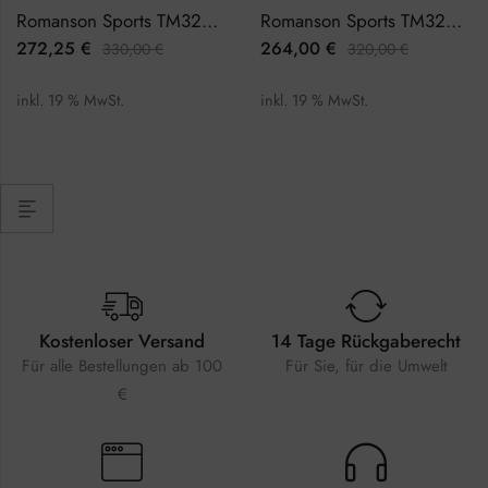
Romanson Sports TM3207HM1JAB6R Herrenuhr Chronograph
Romanson Sports TM3207HM1WAA2W Herrenuhr Chronograph
272,25
€
264,00
€
330,00
€
320,00
€
inkl. 19 % MwSt.
inkl. 19 % MwSt.
Kostenloser Versand
14 Tage Rückgaberecht
Für alle Bestellungen ab 100
Für Sie, für die Umwelt
€