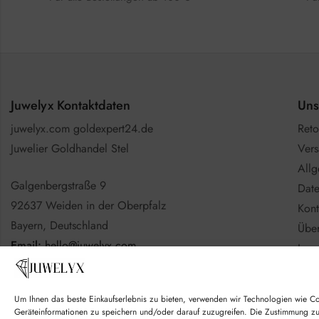
Juwelyx Kontaktdaten
Uns
juwelyx.com goldexpert24.de
Reto
Juwelier Goldhandel Stel
Vers
All
Galgenbergstraße 9
Date
92637 Weiden in der Oberpfalz
Kont
Bayern, Deutschland
Über
Email:
hello@juwelyx.com
Imp
Info
Nutzen Sie gerne das
Kontaktformular
Batt
Um Ihnen das beste Einkaufserlebnis zu bieten, verwenden wir Technologien wie C
Goo
Geräteinformationen zu speichern und/oder darauf zuzugreifen. Die Zustimmung z