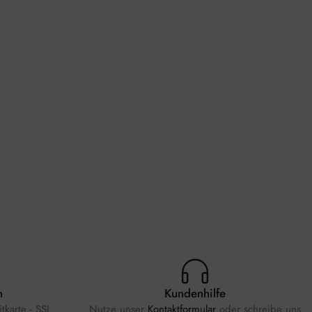
n
Kundenhilfe
tkarte - SSL
Nutze unser
Kontaktformular
oder schreibe uns