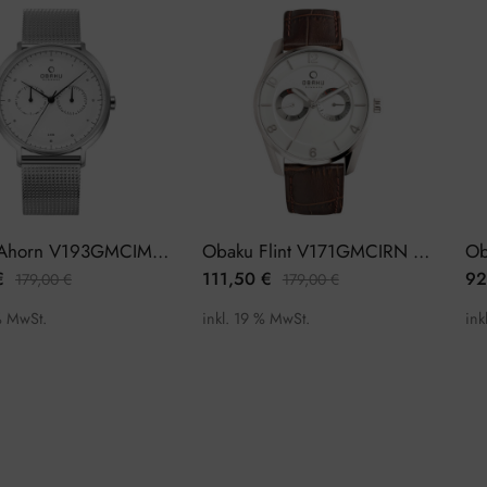
Obaku Ahorn V193GMCIMC Herrenuhr
Obaku Flint V171GMCIRN Herrenuhr
€
111,50
€
92
179,00
€
179,00
€
% MwSt.
inkl. 19 % MwSt.
ink