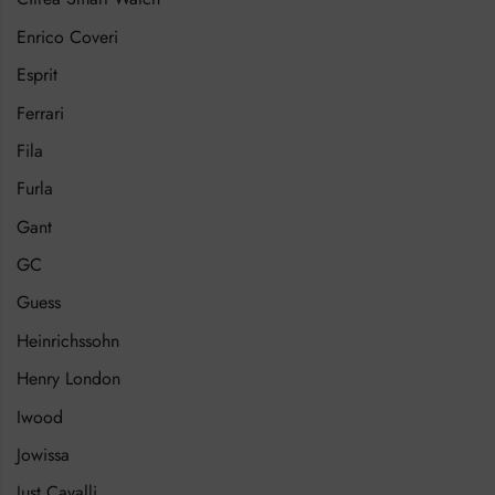
Enrico Coveri
Esprit
Ferrari
Fila
Furla
Gant
GC
Guess
Heinrichssohn
Henry London
Iwood
Jowissa
Just Cavalli