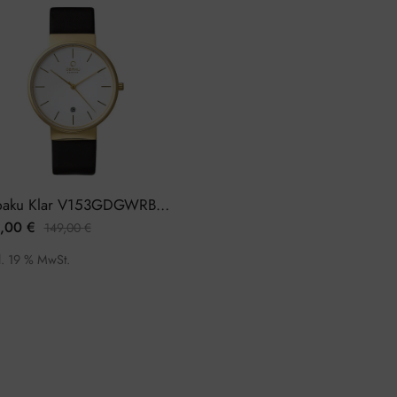
Obaku Klar V153GDGWRB Herrenuhr
,00
€
149,00
€
l. 19 % MwSt.