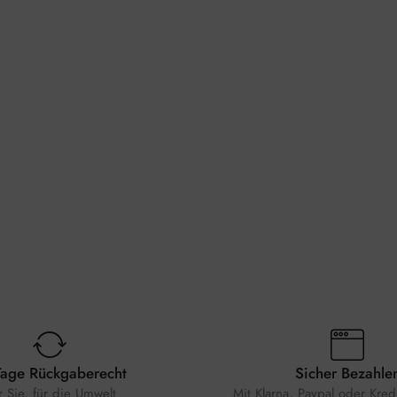
Tage Rückgaberecht
Sicher Bezahle
r Sie, für die Umwelt
Mit Klarna, Paypal oder Kredi