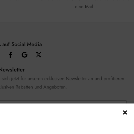
eine
Mail
 auf Social Media
Newsletter
sich jetzt für unseren exklusiven Newsletter an und profitieren
klusiven Rabatten und Angeboten.
e die
Datenschutzerklärung
gelesen und stimme zu.