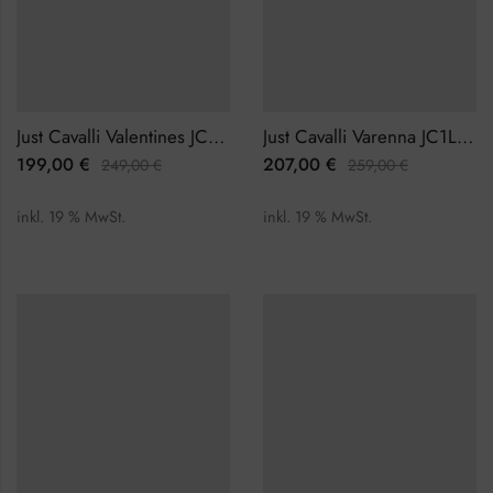
Just Cavalli Valentines JC1L315M0065 Damenuhr
Just Cavalli Varenna JC1L273M0045 Damenuhr
199,00
€
207,00
€
249,00
€
259,00
€
inkl. 19 % MwSt.
inkl. 19 % MwSt.