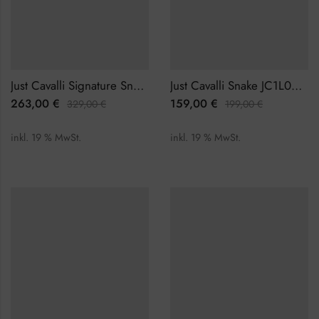
Just Cavalli Signature Snake Ravenna JC1L271M0025 Damenuhr
Just Cavalli Snake JC1L001M0015 Damenuhr
263,00
€
159,00
€
329,00
€
199,00
€
inkl. 19 % MwSt.
inkl. 19 % MwSt.