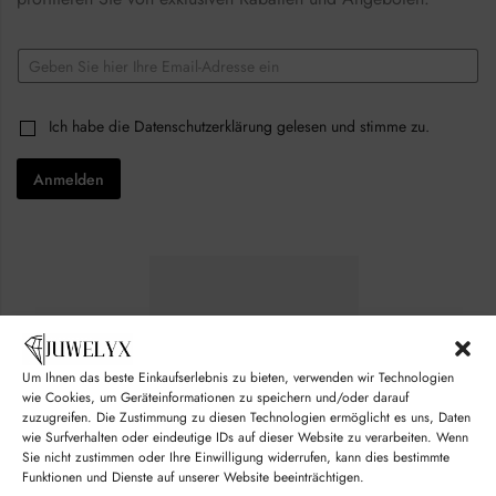
C
E
h
m
e
a
c
i
k
C
Ich habe die
Datenschutzerklärung
gelesen und stimme zu.
l
b
h
*
o
e
x
Anmelden
c
e
k
s
b
E
o
m
x
a
e
i
s
l
*
*
Um Ihnen das beste Einkaufserlebnis zu bieten, verwenden wir Technologien
wie Cookies, um Geräteinformationen zu speichern und/oder darauf
zuzugreifen. Die Zustimmung zu diesen Technologien ermöglicht es uns, Daten
wie Surfverhalten oder eindeutige IDs auf dieser Website zu verarbeiten. Wenn
Sie nicht zustimmen oder Ihre Einwilligung widerrufen, kann dies bestimmte
Funktionen und Dienste auf unserer Website beeinträchtigen.