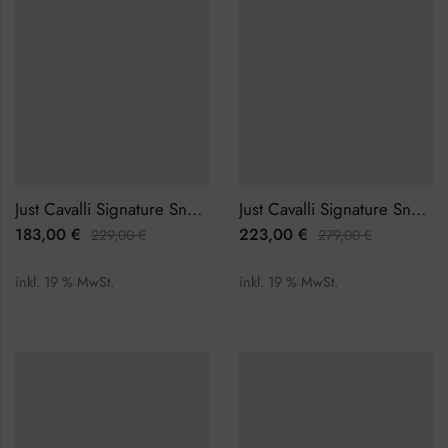
Just Cavalli Signature Snake Ferocious JC1L306M0015 Damenuhr
Just Cavalli Signature Snake Ferocious JC1L306M0075 Damenuhr
183,00
€
223,00
€
229,00
€
279,00
€
inkl. 19 % MwSt.
inkl. 19 % MwSt.