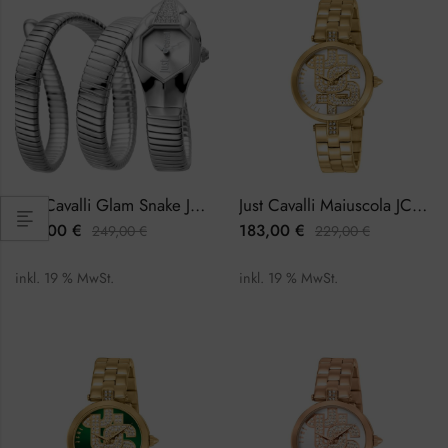
Just Cavalli Glam Snake JC1L022M0055 Damenuhr
Just Cavalli Maiuscola JC1L241M0055 Damenuhr
199,00
€
183,00
€
249,00
€
229,00
€
inkl. 19 % MwSt.
inkl. 19 % MwSt.