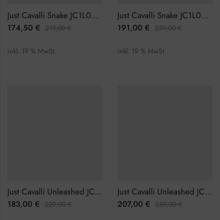
Just Cavalli Snake JC1L001M0035 Damenuhr
Just Cavalli Snake JC1L001M0055 Damenuhr
174,50
€
191,00
€
219,00
€
239,00
€
inkl. 19 % MwSt.
inkl. 19 % MwSt.
Just Cavalli Unleashed JC1L266M0015 Damenuhr
Just Cavalli Unleashed JC1L266M0025 Damenuhr
183,00
€
207,00
€
229,00
€
259,00
€