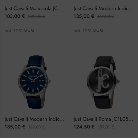
Just Cavalli Maiuscola JC1L241M0085 Damenuhr
Just Cavalli Modern Indici JC1G176L0115 Herrenuhr
183,00
€
135,00
€
229,00
€
169,00
€
inkl. 19 % MwSt.
inkl. 19 % MwSt.
Just Cavalli Modern Indici JC1G176L0125 Herrenuhr
Just Cavalli Roma JC1L055L0015 Damenuhr
135,00
€
124,50
€
169,00
€
159,00
€