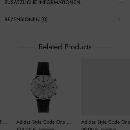
ZUSÄTZLICHE INFORMATIONEN
REZENSIONEN (0)
Related Products
Adidas Style Code One Chrono AOSY22014 Herrenuhr Chronograph
Adidas Style Code One AOSY22025 Damenuhr
124,50
€
89,00
€
169,00
€
119,00
€