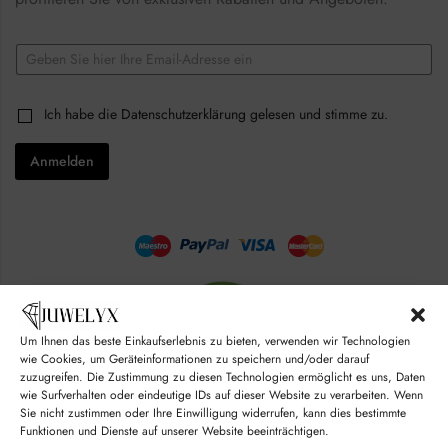
E
E
m
m
a
a
i
i
l
C
Ich habe die
Datenschutzerklärung
gelesen und stimme zu.
l
*
h
*
E
e
m
Anmelden
c
a
k
i
b
l
o
x
e
s
*
Um Ihnen das beste Einkaufserlebnis zu bieten, verwenden wir Technologien
wie Cookies, um Geräteinformationen zu speichern und/oder darauf
zuzugreifen. Die Zustimmung zu diesen Technologien ermöglicht es uns, Daten
wie Surfverhalten oder eindeutige IDs auf dieser Website zu verarbeiten. Wenn
Sie nicht zustimmen oder Ihre Einwilligung widerrufen, kann dies bestimmte
Funktionen und Dienste auf unserer Website beeinträchtigen.