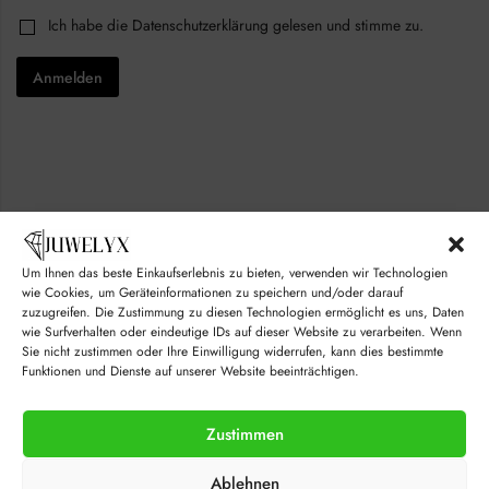
E
i
C
Ich habe die
Datenschutzerklärung
gelesen und stimme zu.
m
l
h
a
*
e
i
Anmelden
c
l
k
E
b
m
o
a
x
i
e
l
s
C
*
h
e
c
k
Um Ihnen das beste Einkaufserlebnis zu bieten, verwenden wir Technologien
b
© juwelyx.com
wie Cookies, um Geräteinformationen zu speichern und/oder darauf
o
zuzugreifen. Die Zustimmung zu diesen Technologien ermöglicht es uns, Daten
x
by
„Moisha“
und
„David“
wie Surfverhalten oder eindeutige IDs auf dieser Website zu verarbeiten. Wenn
e
Sie nicht zustimmen oder Ihre Einwilligung widerrufen, kann dies bestimmte
s
Funktionen und Dienste auf unserer Website beeinträchtigen.
Zustimmen
Ablehnen