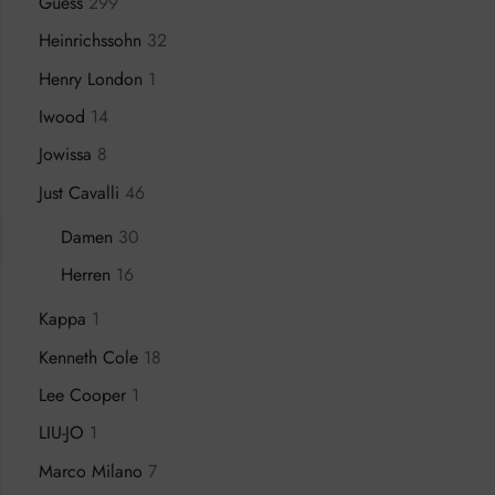
Guess
299
Heinrichssohn
32
Henry London
1
Iwood
14
Jowissa
8
Just Cavalli
46
Damen
30
Herren
16
Kappa
1
Kenneth Cole
18
Lee Cooper
1
LIU-JO
1
Marco Milano
7