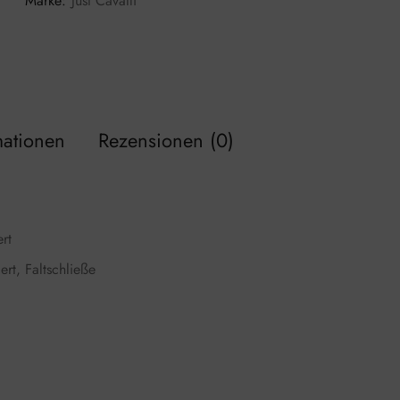
Marke:
Just Cavalli
mationen
Rezensionen (0)
rt
rt, Faltschließe