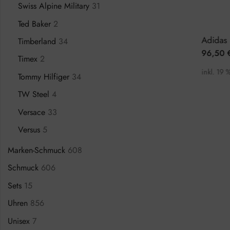
Swiss Alpine Military
31
Ted Baker
2
Calvin Klein Minimal K3M23626 Damenuhr
Adidas Expression One AOFH23015 Herrenuhr
Timberland
34
111,50
€
96,50
€
0
€
149,00
€
12
Timex
2
inkl. 19 % MwSt.
inkl. 19 % Mw
Tommy Hilfiger
34
TW Steel
4
Versace
33
Versus
5
Marken-Schmuck
608
Schmuck
606
Sets
15
Uhren
856
Unisex
7