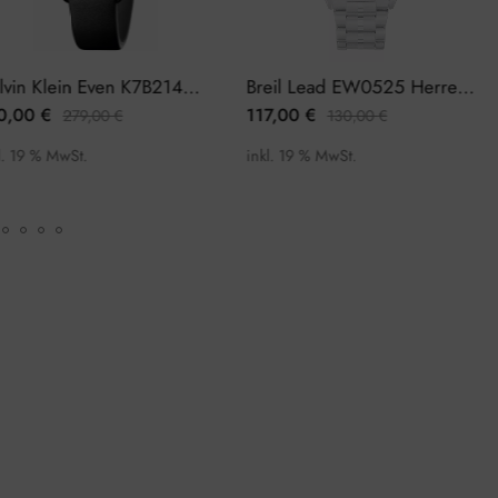
Calvin Klein Even K7B214CP Herrenuhr
Breil Lead EW0525 Herrenuhr Chronograph
0
€
117,00
€
1
279,00
€
130,00
€
 % MwSt.
inkl. 19 % MwSt.
in