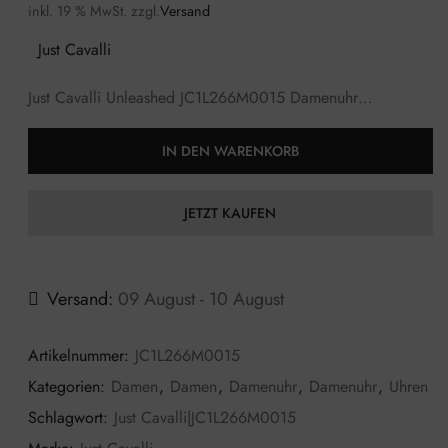
inkl. 19 % MwSt.
zzgl.
Versand
Just Cavalli
Just Cavalli Unleashed JC1L266M0015 Damenuhr…
IN DEN WARENKORB
JETZT KAUFEN
Versand:
09 August - 10 August
Artikelnummer:
JC1L266M0015
Kategorien:
Damen
,
Damen
,
Damenuhr
,
Damenuhr
,
Uhren
Schlagwort:
Just Cavalli|JC1L266M0015