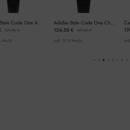
Adidas Style Code One AOSY22021 Damenuhr
Adidas Style Code One Chrono AOSY22014 Herrenuhr Chronograph
124,50
€
170,0
9,00
€
169,00
€
St.
inkl. 19 % MwSt.
inkl. 19