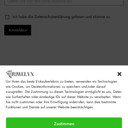
m
a
a
i
i
l
C
Ich habe die
Datenschutzerklärung
gelesen und stimme zu.
l
C
h
*
h
e
e
Anmelden
c
c
k
k
b
b
o
o
x
x
e
e
s
s
*
C
h
e
Um Ihnen das beste Einkaufserlebnis zu bieten, verwenden wir Technologien
c
k
wie Cookies, um Geräteinformationen zu speichern und/oder darauf
b
zuzugreifen. Die Zustimmung zu diesen Technologien ermöglicht es uns, Daten
o
wie Surfverhalten oder eindeutige IDs auf dieser Website zu verarbeiten. Wenn
x
Sie nicht zustimmen oder Ihre Einwilligung widerrufen, kann dies bestimmte
e
Funktionen und Dienste auf unserer Website beeinträchtigen.
s
Zustimmen