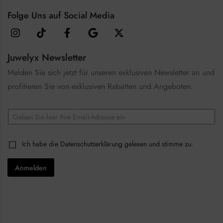
Folge Uns auf Social Media
Juwelyx Newsletter
Melden Sie sich jetzt für unseren exklusiven Newsletter an und
profitieren Sie von exklusiven Rabatten und Angeboten.
E
m
a
E
i
C
Ich habe die
Datenschutzerklärung
gelesen und stimme zu.
m
l
h
a
*
e
i
Anmelden
c
l
k
*
b
*
o
x
e
s