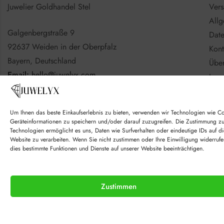
Juwelier Goldhandel Stel
Vers
All
Galgenbergstraße 9
Date
92637 Weiden in der Oberpfalz
Kont
Bayern, Deutschland
Über
Email:
hello@juwelyx.com
Imp
Info
Nutzen Sie gerne das
Kontaktformular
Batt
Um Ihnen das beste Einkaufserlebnis zu bieten, verwenden wir Technologien wie C
Goo
Geräteinformationen zu speichern und/oder darauf zuzugreifen. Die Zustimmung z
Technologien ermöglicht es uns, Daten wie Surfverhalten oder eindeutige IDs auf di
Website zu verarbeiten. Wenn Sie nicht zustimmen oder Ihre Einwilligung widerrufe
dies bestimmte Funktionen und Dienste auf unserer Website beeinträchtigen.
Zustimmen