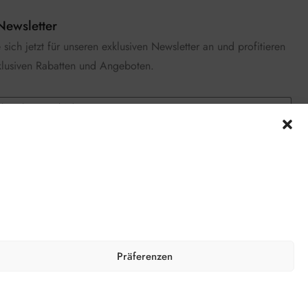
Newsletter
sich jetzt für unseren exklusiven Newsletter an und profitieren
klusiven Rabatten und Angeboten.
e die
Datenschutzerklärung
gelesen und stimme zu.
n
© juwelyx.com
by
„Moisha“
und
„David“
Präferenzen