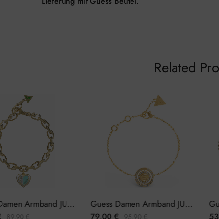
Lieferung mit Guess Beutel.
Related Pr
Guess Damen Armband JUBB03034JWYGTQS
Guess Damen Armband JUBB02257JWYGL
€
79,00
€
53
89,90
€
95,90
€