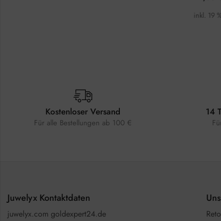
t.
inkl. 19 % MwSt.
inkl. 19 
Kostenloser Versand
14 
Für alle Bestellungen ab 100 €
Fü
Juwelyx Kontaktdaten
Uns
juwelyx.com goldexpert24.de
Reto