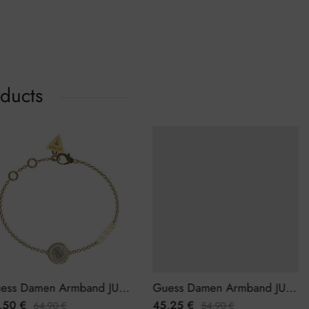
oducts
Guess Damen Armband JUBB03120JWYGWHL
Guess Damen Armband JUBB02289JWRHBKL
,50
€
45,25
€
64,90
€
54,90
€