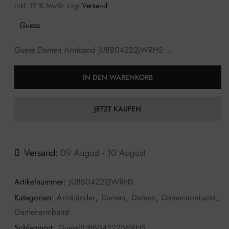
inkl. 19 % MwSt.
zzgl.
Versand
Guess
Guess Damen Armband JUBB04222JWRHS …
IN DEN WARENKORB
JETZT KAUFEN
Versand:
09 August - 10 August
Artikelnummer:
JUBB04222JWRHS
Kategorien:
Armbänder
,
Damen
,
Damen
,
Damenarmband
,
Damenarmband
Schlagwort:
Guess|JUBB04222JWRHS