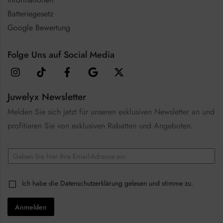
Batteriegesetz
Google Bewertung
Folge Uns auf Social Media
Juwelyx Newsletter
Melden Sie sich jetzt für unseren exklusiven Newsletter an und
profitieren Sie von exklusiven Rabatten und Angeboten.
E
E
m
m
a
a
i
i
l
C
Ich habe die
Datenschutzerklärung
gelesen und stimme zu.
l
*
h
*
*
e
Anmelden
c
k