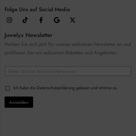
Folge Uns auf Social Media
Juwelyx Newsletter
Melden Sie sich jetzt für unseren exklusiven Newsletter an und
profitieren Sie von exklusiven Rabatten und Angeboten.
E
E
m
m
a
a
i
i
l
C
Ich habe die
Datenschutzerklärung
gelesen und stimme zu.
l
*
h
*
C
e
h
Anmelden
c
e
k
c
b
k
o
b
x
o
e
x
s