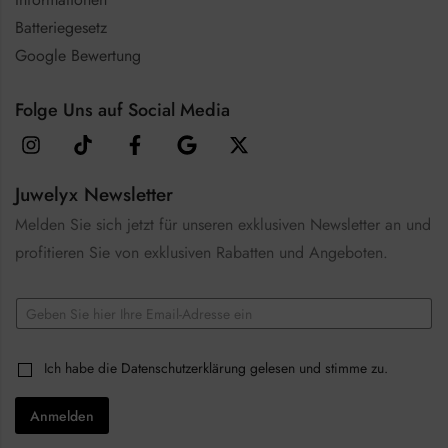
Batteriegesetz
Google Bewertung
Folge Uns auf Social Media
Juwelyx Newsletter
Melden Sie sich jetzt für unseren exklusiven Newsletter an und
profitieren Sie von exklusiven Rabatten und Angeboten.
E
m
a
C
i
C
Ich habe die
Datenschutzerklärung
gelesen und stimme zu.
h
l
h
e
*
e
c
Anmelden
c
k
k
b