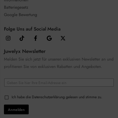
Batteriegesetz
Google Bewertung
Folge Uns auf Social Media
Juwelyx Newsletter
Melden Sie sich jetzt für unseren exklusiven Newsletter an und
profitieren Sie von exklusiven Rabatten und Angeboten.
C
E
h
m
e
a
c
i
k
C
Ich habe die
Datenschutzerklärung
gelesen und stimme zu.
l
b
h
*
o
e
x
Anmelden
c
e
k
s