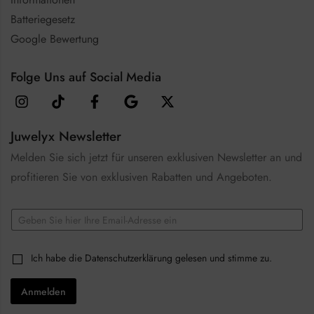
Batteriegesetz
Google Bewertung
Folge Uns auf Social Media
Juwelyx Newsletter
Melden Sie sich jetzt für unseren exklusiven Newsletter an und
profitieren Sie von exklusiven Rabatten und Angeboten.
*
E
*
m
E
a
m
i
a
C
Ich habe die
Datenschutzerklärung
gelesen und stimme zu.
l
i
h
*
l
e
Anmelden
c
k