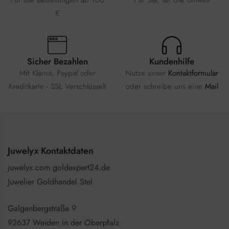
Für alle Bestellungen ab 100
Für Sie, für die Umwelt
€
Sicher Bezahlen
Kundenhilfe
Mit Klarna, Paypal oder
Nutze unser
Kontaktformular
Kreditkarte - SSL Verschlüsselt
oder schreibe uns eine
Mail
Juwelyx Kontaktdaten
juwelyx.com goldexpert24.de
Juwelier Goldhandel Stel
Galgenbergstraße 9
92637 Weiden in der Oberpfalz