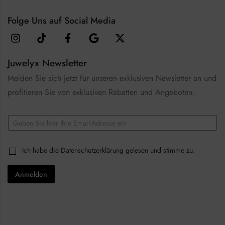
Folge Uns auf Social Media
Juwelyx Newsletter
Melden Sie sich jetzt für unseren exklusiven Newsletter an und
profitieren Sie von exklusiven Rabatten und Angeboten.
C
E
h
m
e
a
c
i
k
C
Ich habe die
Datenschutzerklärung
gelesen und stimme zu.
l
b
h
*
o
e
x
Anmelden
c
e
k
s
b
C
o
h
x
e
e
c