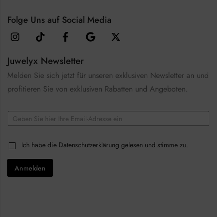
Folge Uns auf Social Media
Juwelyx Newsletter
Melden Sie sich jetzt für unseren exklusiven Newsletter an und
profitieren Sie von exklusiven Rabatten und Angeboten.
C
E
h
m
e
a
c
i
k
C
Ich habe die
Datenschutzerklärung
gelesen und stimme zu.
l
b
h
*
o
e
x
Anmelden
c
e
k
s
b
C
o
h
x
e
e
c