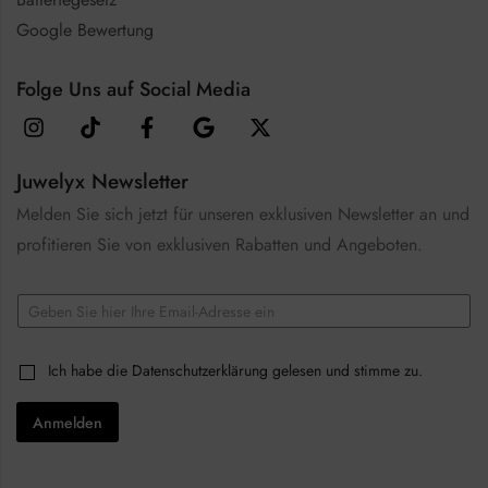
Google Bewertung
Folge Uns auf Social Media
Juwelyx Newsletter
Melden Sie sich jetzt für unseren exklusiven Newsletter an und
profitieren Sie von exklusiven Rabatten und Angeboten.
E
m
a
E
i
C
Ich habe die
Datenschutzerklärung
gelesen und stimme zu.
m
l
h
a
*
e
i
Anmelden
c
l
k
C
b
h
o
e