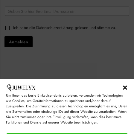
E
m
a
*
i
C
Ich habe die
Datenschutzerklärung
gelesen und stimme zu.
E
l
h
m
*
e
a
Anmelden
c
i
k
l
b
C
o
h
x
e
e
c
s
k
*
b
o
x
e
Um Ihnen das beste Einkaufserlebnis zu bieten, verwenden wir Technologien
s
© juwelyx.com
wie Cookies, um Geräteinformationen zu speichern und/oder darauf
zuzugreifen. Die Zustimmung zu diesen Technologien ermöglicht es uns, Daten
by
„Moisha“
und
„David“
wie Surfverhalten oder eindeutige IDs auf dieser Website zu verarbeiten. Wenn
Sie nicht zustimmen oder Ihre Einwilligung widerrufen, kann dies bestimmte
Funktionen und Dienste auf unserer Website beeinträchtigen.