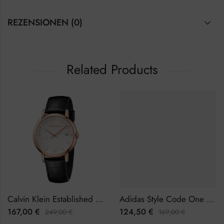
REZENSIONEN (0)
Related Products
Calvin Klein Established K9H216C6 Herrenuhr
Adidas Style Code One Chrono AOSY22014 Herrenuhr Chronograph
167,00
€
124,50
€
249,00
€
169,00
€