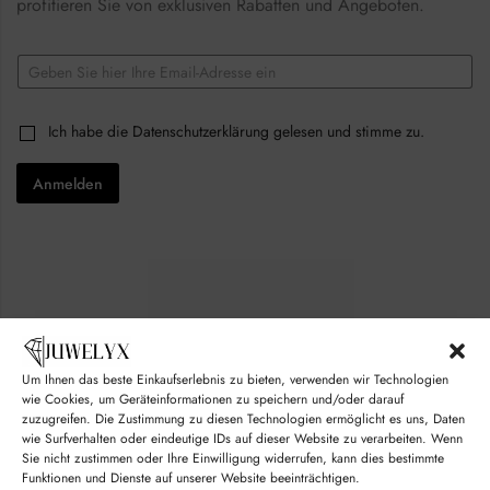
profitieren Sie von exklusiven Rabatten und Angeboten.
*
E
C
m
h
a
e
i
c
C
Ich habe die
Datenschutzerklärung
gelesen und stimme zu.
l
k
h
*
b
e
o
Anmelden
c
x
k
e
b
s
o
E
x
m
e
a
s
i
*
l
Um Ihnen das beste Einkaufserlebnis zu bieten, verwenden wir Technologien
© juwelyx.com
wie Cookies, um Geräteinformationen zu speichern und/oder darauf
zuzugreifen. Die Zustimmung zu diesen Technologien ermöglicht es uns, Daten
by
„Moisha“
und
„David“
wie Surfverhalten oder eindeutige IDs auf dieser Website zu verarbeiten. Wenn
Sie nicht zustimmen oder Ihre Einwilligung widerrufen, kann dies bestimmte
Funktionen und Dienste auf unserer Website beeinträchtigen.