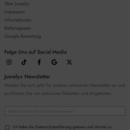
Über Juwelyx
Impressum
Informationen
Batteriegesetz
Google Bewertung
Folge Uns auf Social Media
Juwelyx Newsletter
Melden Sie sich jetzt für unseren exklusiven Newsletter an und
profitieren Sie von exklusiven Rabatten und Angeboten.
E
m
a
*
i
C
Ich habe die
Datenschutzerklärung
gelesen und stimme zu.
E
l