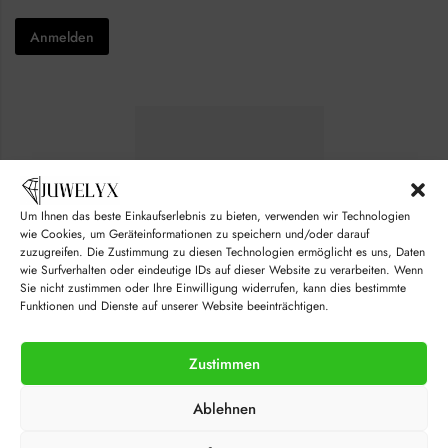
h
m
*
e
a
Anmelden
c
i
k
l
b
C
o
h
x
e
e
c
s
k
*
b
o
x
e
Um Ihnen das beste Einkaufserlebnis zu bieten, verwenden wir Technologien
s
wie Cookies, um Geräteinformationen zu speichern und/oder darauf
zuzugreifen. Die Zustimmung zu diesen Technologien ermöglicht es uns, Daten
wie Surfverhalten oder eindeutige IDs auf dieser Website zu verarbeiten. Wenn
Sie nicht zustimmen oder Ihre Einwilligung widerrufen, kann dies bestimmte
Funktionen und Dienste auf unserer Website beeinträchtigen.
Zustimmen
© juwelyx.com
Ablehnen
by
„Moisha“
und
„David“