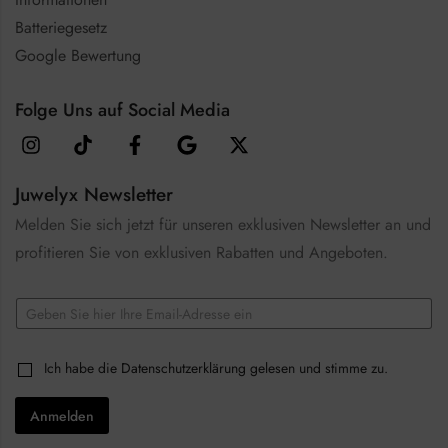
Batteriegesetz
Google Bewertung
Folge Uns auf Social Media
Juwelyx Newsletter
Melden Sie sich jetzt für unseren exklusiven Newsletter an und
profitieren Sie von exklusiven Rabatten und Angeboten.
E
m
a
*
i
C
Ich habe die
Datenschutzerklärung
gelesen und stimme zu.
E
l
h
m
*
e
a
Anmelden
c
i
k
l