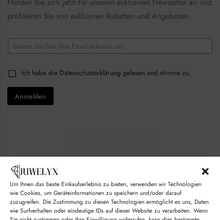
Melden Sie sich jetzt für unseren exklusiven Newsletter an und
profitieren Sie von exklusiven Rabatten und Angeboten.
E
E
m
m
a
a
i
i
l
C
Ich habe die
Datenschutzerklärung
gelesen und stimme zu.
l
C
h
*
h
e
e
Anmelden
c
c
k
k
b
b
o
o
x
x
e
e
s
s
*
*
Um Ihnen das beste Einkaufserlebnis zu bieten, verwenden wir Technologien
© juwelyx.com
wie Cookies, um Geräteinformationen zu speichern und/oder darauf
zuzugreifen. Die Zustimmung zu diesen Technologien ermöglicht es uns, Daten
by
„Moisha“
und
„David“
wie Surfverhalten oder eindeutige IDs auf dieser Website zu verarbeiten. Wenn
Sie nicht zustimmen oder Ihre Einwilligung widerrufen, kann dies bestimmte