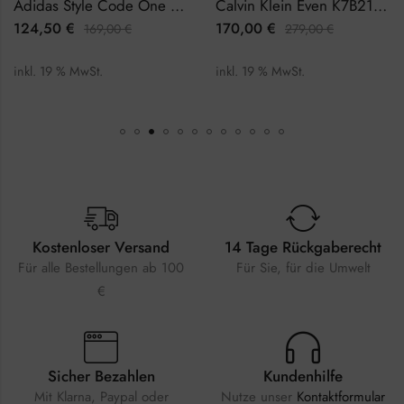
Adidas Style Code One Chrono AOSY22014 Herrenuhr Chronograph
Calvin Klein Even K7B214CP Herrenuhr
124,50
€
170,00
€
169,00
€
279,00
€
inkl. 19 % MwSt.
inkl. 19 % MwSt.
Kostenloser Versand
14 Tage Rückgaberecht
Für alle Bestellungen ab 100
Für Sie, für die Umwelt
€
Sicher Bezahlen
Kundenhilfe
Mit Klarna, Paypal oder
Nutze unser
Kontaktformular