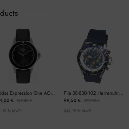
oducts
Adidas Expression One AOFH23016 Herrenuhr
Fila 38-830-102 Herrenuhr Chronograph
4,00
€
99,50
€
139,00
€
229,00
€
l. 19 % MwSt.
inkl. 19 % MwSt.