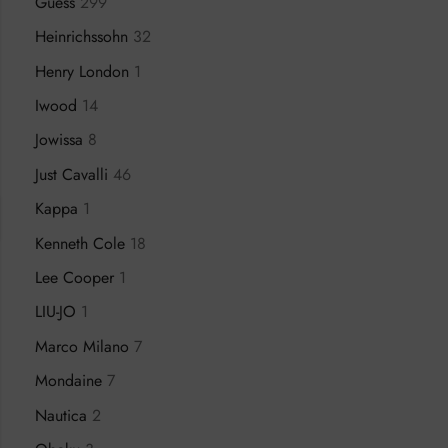
Guess
299
Heinrichssohn
32
Henry London
1
Iwood
14
Jowissa
8
Just Cavalli
46
Kappa
1
Kenneth Cole
18
Lee Cooper
1
LIU-JO
1
Marco Milano
7
Mondaine
7
Nautica
2