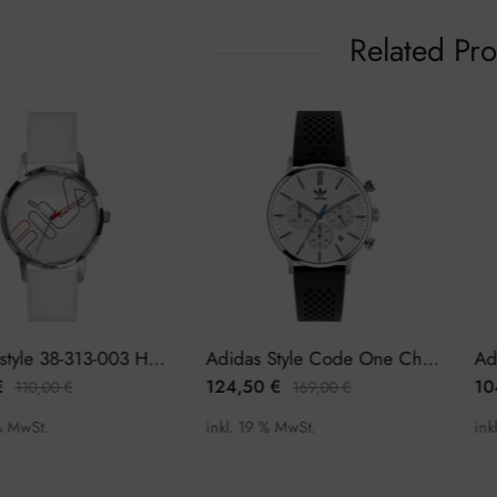
Related Pr
Fila Filastyle 38-313-003 Herrenuhr
Adidas Style Code One Chrono AOSY22014 Herrenuhr Chronograph
€
124,50
€
10
110,00
€
169,00
€
% MwSt.
inkl. 19 % MwSt.
ink