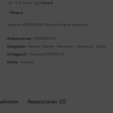
inkl. 19 % MwSt.
zzgl.
Versand
Versace
Versace VERD00418 Palazzo Empire Herrenuhr…
Artikelnummer:
VERD00418
Kategorien:
Herren
,
Herren
,
Herrenuhr
,
Herrenuhr
,
Uhren
Schlagwort:
Versace|VERD00418
Marke:
Versace
mationen
Rezensionen (0)