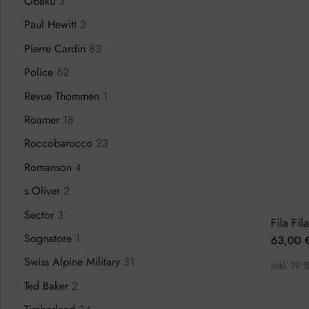
Obaku
3
Paul Hewitt
2
Pierre Cardin
83
Police
62
Revue Thommen
1
Roamer
18
Roccobarocco
23
Romanson
4
s.Oliver
2
Sector
3
Adidas Code Three AOSY22517 Herrenuhr
Calvin Klein Even K7B214CP Herrenuhr
Sognatore
1
170,00
€
63,00
,00
€
279,00
€
Swiss Alpine Military
31
t.
inkl. 19 % MwSt.
inkl. 19 
Ted Baker
2